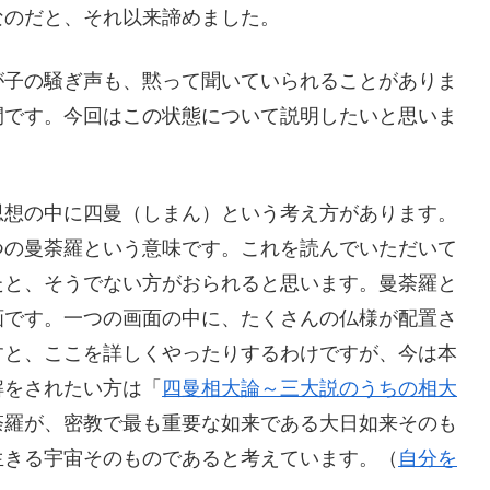
なのだと、それ以来諦めました。
が子の騒ぎ声も、黙って聞いていられることがありま
間です。今回はこの状態について説明したいと思いま
思想の中に四曼（しまん）という考え方があります。
つの曼荼羅という意味です。これを読んでいただいて
たと、そうでない方がおられると思います。曼荼羅と
画です。一つの画面の中に、たくさんの仏様が配置さ
すと、ここを詳しくやったりするわけですが、今は本
解をされたい方は「
四曼相大論～三大説のうちの相大
荼羅が、密教で最も重要な如来である大日如来そのも
生きる宇宙そのものであると考えています。（
自分を