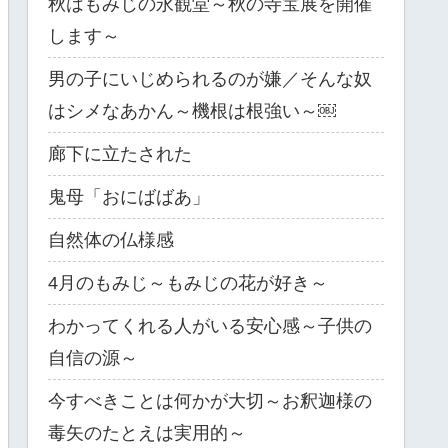
秋はもみじの永観堂～秋の寺宝展を開催
します～
男の子にいじめられるのが嫌／そんな奴
はシメなあかん～機根は根強い～￼
廊下に立たされた
鬼母「おにばばあ」
自然体の仏様感
4月のもみじ～もみじの花が好き～
わかってくれる人がいる安心感～子供の
自信の源～
今すべきことは何かが大切～お釈迦様の
毒矢のたとえは実用的～