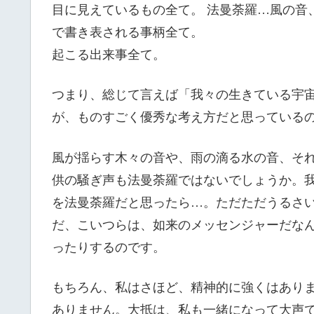
目に見えているもの全て。 法曼荼羅…風の音
で書き表される事柄全
起こる出来事全て。
つまり、総じて言えば「我々の生きている宇
が、ものすごく優秀な考え方だと思っている
風が揺らす木々の音や、雨の滴る水の音、そ
供の騒ぎ声も法曼荼羅ではないでしょうか。
を法曼荼羅だと思ったら…。ただただうるさ
だ、こいつらは、如来のメッセンジャーだな
ったりするのです。
もちろん、私はさほど、精神的に強くはあり
ありません。大抵は、私も一緒になって大声