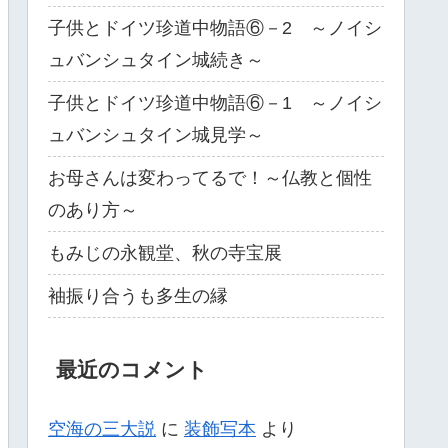
子供とドイツ珍道中物語⑥－2 ～ノイシ
ュバンシュタイン城続き～
子供とドイツ珍道中物語⑥－1 ～ノイシ
ュバンシュタイン城見学～
お母さんは変わってるで！～仏教と個性
のあり方～
もみじの永観堂、秋の寺宝展
袖振り合うも多生の縁
最近のコメント
空海の三大説
に
装飾写本
より