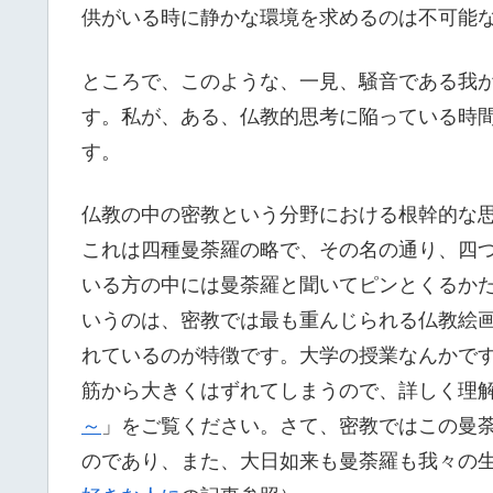
供がいる時に静かな環境を求めるのは不可能
ところで、このような、一見、騒音である我
す。私が、ある、仏教的思考に陥っている時
す。
仏教の中の密教という分野における根幹的な
これは四種曼荼羅の略で、その名の通り、四
いる方の中には曼荼羅と聞いてピンとくるか
いうのは、密教では最も重んじられる仏教絵
れているのが特徴です。大学の授業なんかで
筋から大きくはずれてしまうので、詳しく理
～
」をご覧ください。さて、密教ではこの曼
のであり、また、大日如来も曼荼羅も我々の