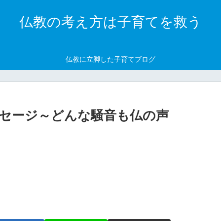
仏教の考え方は子育てを救う
仏教に立脚した子育てブログ
セージ～どんな騒音も仏の声