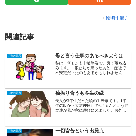
鍵和田 聖子
関連記事
母と言う仕事のあるべきようは
仏教的思考
私は、何もかも中途半端で、良く落ち込
みます。...
娘たちが帰ったあと、産後で
不安定だったのもあるかもしれません
が、しばらく泣いてしまいました。そし
て、その時、思い出したのが日本の明恵
上人という方が語った「あるべきよう
は」というお言葉です。... 
ところが、そ
袖振り合うも多生の縁
仏教的思考
の時はまるで今の私におっしゃっている
長女が3年生だった頃の出来事です。1年
ようだと直感的に思ったのです。
生の時から大変仲良しのSちゃんというお
友達が我が家に遊びに来ました。お外で
遊ぶことが多い二人でしたが、その日は
一緒に宿題をやるのだと言うので、それ
は良いことだとジュースとお菓子を出し
て、「頑張ってね！」...
一切皆苦という出発点
仏教的思考