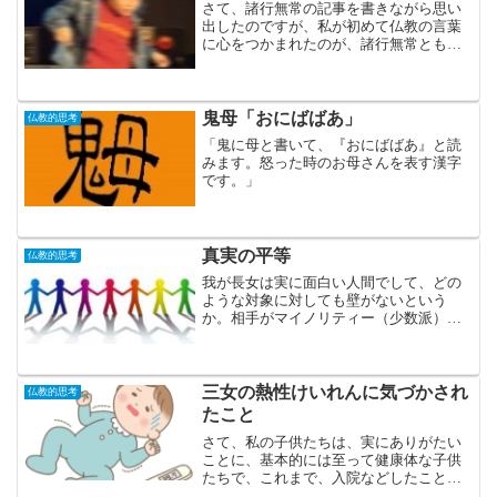
さて、諸行無常の記事を書きながら思い
出したのですが、私が初めて仏教の言葉
に心をつかまれたのが、諸行無常ともう
一つ、一切皆苦でした。…　
この記事的
に、もう少し限定的に言うと「本当、子
育てって思い通りにいかないですよ
ね。」ということですね。諸行無常の考
鬼母「おにばばあ」
仏教的思考
え方よりは救いの可能性は低いかもしれ
「鬼に母と書いて、『おにばばあ』と読
ませんが、思い通りにいかないのが、当
みます。怒った時のお母さんを表す漢字
たり前なのですよと納得するためには非
です。」
常に優れた考え方だと思います。
真実の平等
仏教的思考
我が長女は実に面白い人間でして、どの
ような対象に対しても壁がないという
か。相手がマイノリティー（少数派）で
あろうが、マジョリティー（多数派）で
あろうが全く態度を変えない一面があり
ます。得に、我々がつい抱きがちなマイ
ノリティーへの差別意識とい...
三女の熱性けいれんに気づかされ
仏教的思考
たこと
さて、私の子供たちは、実にありがたい
ことに、基本的には至って健康体な子供
たちで、これまで、入院などしたことが
なかったのですが、今年の1月に3女が熱