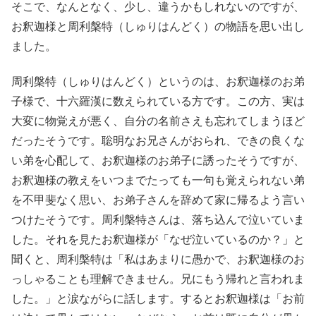
そこで、なんとなく、少し、違うかもしれないのですが、
お釈迦様と周利槃特（しゅりはんどく）の物語を思い出し
ました。
周利槃特（しゅりはんどく）というのは、お釈迦様のお弟
子様で、十六羅漢に数えられている方です。この方、実は
大変に物覚えが悪く、自分の名前さえも忘れてしまうほど
だったそうです。聡明なお兄さんがおられ、できの良くな
い弟を心配して、お釈迦様のお弟子に誘ったそうですが、
お釈迦様の教えをいつまでたっても一句も覚えられない弟
を不甲斐なく思い、お弟子さんを辞めて家に帰るよう言い
つけたそうです。周利槃特さんは、落ち込んで泣いていま
した。それを見たお釈迦様が「なぜ泣いているのか？」と
聞くと、周利槃特は「私はあまりに愚かで、お釈迦様のお
っしゃることも理解できません。兄にもう帰れと言われま
した。」と涙ながらに話します。するとお釈迦様は「お前