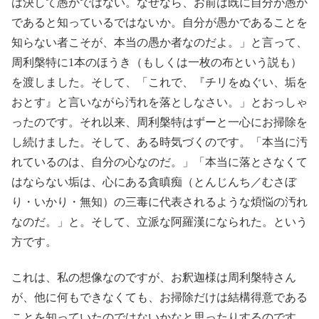
は決して愚かではない。なぜなら、お前は既に自分が愚か
であると知っているではないか。自分が愚かであることを
知らない者こそが、本当の愚か者なのだよ。」と言って、
周利槃特に1本のほうき（もしくは一枚の布という説も）
を渡しました。そして、「これで、『チリをぬぐい、垢を
おとす』と言いながら汚れを落としなさい。」とおっしゃ
ったのです。それ以来、周利槃特はずーと一心にお掃除を
し続けました。そして、ある時気づくのです。「本当に汚
れているのは、自分の心なのだ。」「本当に落とさなくて
はならない垢は、心にある貪瞋痴（とんじんち／むさぼ
り・いかり・無知）の三毒に代表されるような煩悩の汚れ
なのだ。」と。そして、立派な阿羅漢になられた。という
方です。
これは、私の想像なのですが、お釈迦様は周利槃特さん
が、他に何もできなくても、お掃除だけは結構得意である
ことを知っていたのではないかなと思ったりするのです。